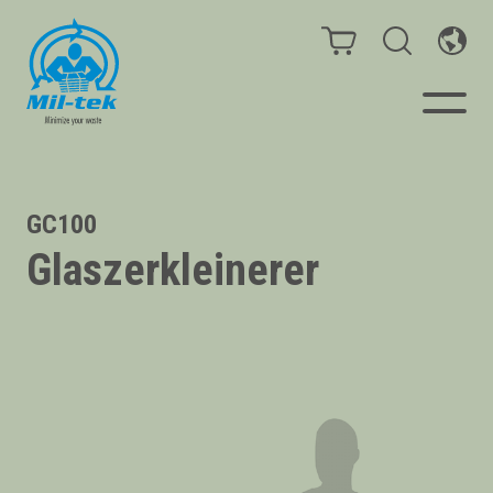
Ballenpressen & Verdichter
GC100
Glaszerkleinerer
Webshop
Sammelsysteme
Ihr Unternehmen
Material