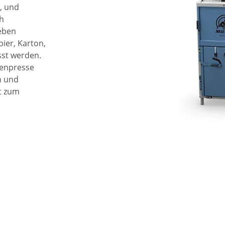
, und
ch
Neben
ier, Karton,
sst werden.
lenpresse
n und
t zum