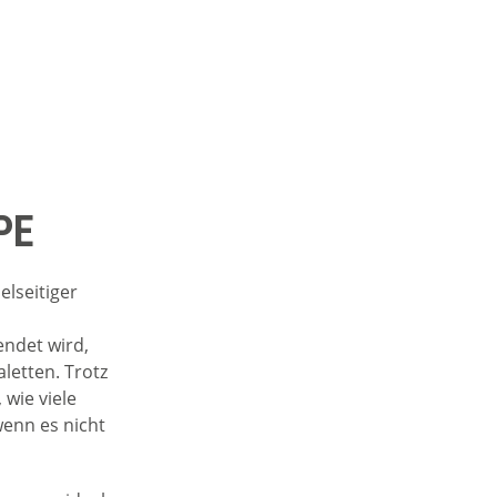
PE
ielseitiger
endet wird,
letten. Trotz
 wie viele
wenn es nicht