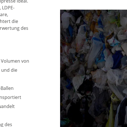
npresse ideal.
, LDPE-
are,
htert die
erwertung des
s Volumen von
t und die
Ballen
nsportiert
wandelt
ng des