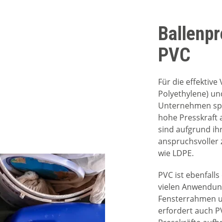
Ballenp
PVC
Für die effektiv
Polyethylene) un
Unternehmen spez
hohe Presskraft 
sind aufgrund ihr
anspruchsvoller 
wie LDPE.
PVC ist ebenfalls 
vielen Anwendun
Fensterrahmen u
erfordert auch PV