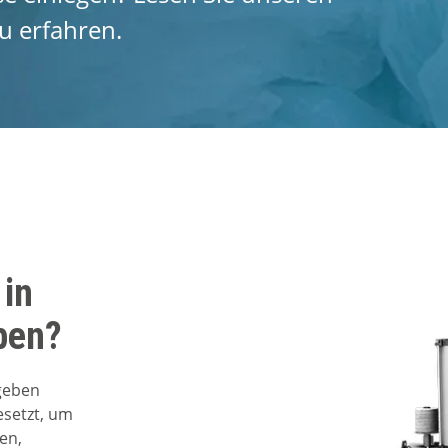
zu erfahren.
 in
ben?
egeben
esetzt, um
en,